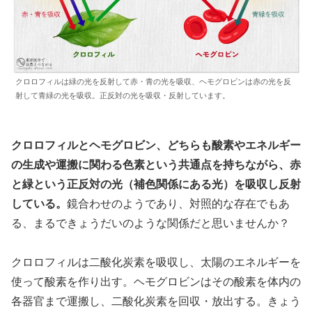
クロロフィルは緑の光を反射して赤・青の光を吸収、ヘモグロビンは赤の光を反
射して青緑の光を吸収。正反対の光を吸収・反射しています。
クロロフィルとヘモグロビン、どちらも酸素やエネルギー
の生成や運搬に関わる色素という共通点を持ちながら、赤
と緑という正反対の光（補色関係にある光）を吸収し反射
している。
鏡合わせのようであり、対照的な存在でもあ
る、まるできょうだいのような関係だと思いませんか？
クロロフィルは二酸化炭素を吸収し、太陽のエネルギーを
使って酸素を作り出す。ヘモグロビンはその酸素を体内の
各器官まで運搬し、二酸化炭素を回収・放出する。きょう