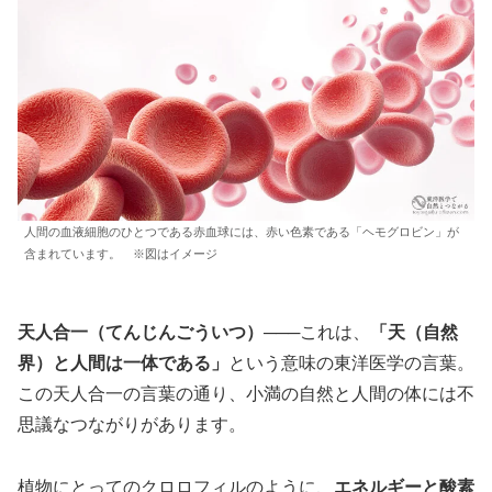
人間の血液細胞のひとつである赤血球には、赤い色素である「ヘモグロビン」が
含まれています。 ※図はイメージ
天人合一（てんじんごういつ）
───これは、
「天（自然
界）と人間は一体である」
という意味の東洋医学の言葉。
この天人合一の言葉の通り、小満の自然と人間の体には不
思議なつながりがあります。
植物にとってのクロロフィルのように、
エネルギーと酸素