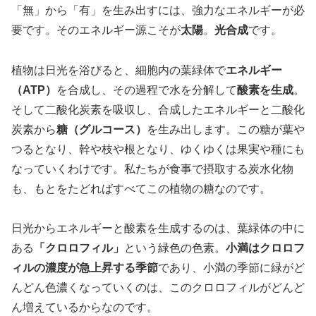
「無」から「有」を生み出すには、強力なエネルギーが必
要です。そのエネルギー源こそが
太陽
。
光合成
です。
植物は日光を浴びると、細胞内の葉緑体で
エネルギー
（ATP）
を合成し、その過程で水を分解して
酸素を生成
。
そして二酸化炭素を吸収し、合成したエネルギーと二酸化
炭素から
糖（グルコース）
を生み出します。この糖が葉や
つるとなり、幹や枝や根となり、ゆくゆくは果実や種にも
なっていくわけです。私たちが食事で摂取する炭水化物
も、もとをたどればすべてこの植物の糖なのです。
日光からエネルギーと酸素を生成するのは、葉緑体の中に
ある
「クロロフィル」
という緑色の色素。
小満はクロロフ
ィルの濃度が急上昇する季節
であり、小満の季節に緑がど
んどん色濃くなっていくのは、このクロロフィルがどんど
ん増えているからなのです。