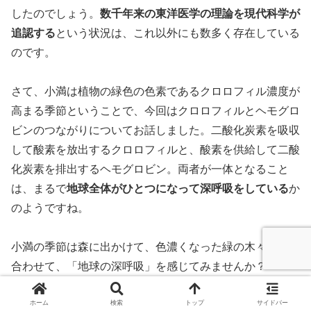
したのでしょう。
数千年来の東洋医学の理論を現代科学が
追認する
という状況は、これ以外にも数多く存在している
のです。
さて、小満は植物の緑色の色素であるクロロフィル濃度が
高まる季節ということで、今回はクロロフィルとヘモグロ
ビンのつながりについてお話しました。二酸化炭素を吸収
して酸素を放出するクロロフィルと、酸素を供給して二酸
化炭素を排出するヘモグロビン。両者が一体となること
は、まるで
地球全体がひとつになって深呼吸をしている
か
のようですね。
小満の季節は森に出かけて、色濃くなった緑の木々と息を
合わせて、「地球の深呼吸」を感じてみませんか？
ホーム
検索
トップ
サイドバー