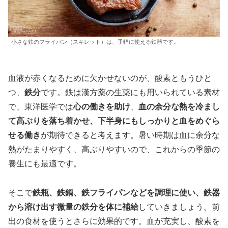
小さな鉄のフライパン（スキレット）は、手軽に使える鉄器です。
血液が赤くなるために欠かせないのが、酸素ともうひと
つ、
鉄分
です。鉄は漢方薬の生薬にも用いられている素材
で、東洋医学では
心の働きを助け
、
血の余分な熱を冷まし
て高ぶりを落ち着かせ、下半身にもしっかりと血をめぐら
せる働き
が期待できると考えます。暑い時期は血に余分な
熱がたまりやすく、高ぶりやすいので、これからの季節の
養生にも最適です。
そこで
鉄瓶、鉄鍋、鉄フライパンなどを調理に使い、鉄器
から溶け出す微量の鉄分を体に補給
していきましょう。前
出の食材を使うとさらに効果的です。血が充実し、酸素を