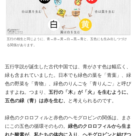
五行の相生と同じように、青→赤→黃→白→黒→青と、五色にも生み出しつづけ
る関係があります。
五行学説が誕生した古代中国では、青がさす色は幅広く、
緑も含まれていました。日本でも緑色の葉を「青葉」、緑
色の野菜を「青物」、緑色のりんごを「青りんご」と呼び
ますよね。つまり、
五行の「木」が「火」を生むように、
五色の緑（青）は赤を生む、
と考えられるのです。
緑色のクロロフィルと赤色のヘモグロビンの関係は、まさ
にこの五色の循環そのもの。
緑色のクロロフィルから生ま
れた酸素が、私たちの体内に入り、ヘモグロビンと結びつ