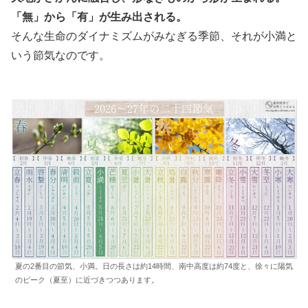
「無」から「有」が生み出される。
そんな生命のダイナミズムがみなぎる季節、それが小満と
いう節気なのです。
夏の2番目の節気、小満。日の長さは約14時間、南中高度は約74度と、徐々に陽気
のピーク（夏至）に近づきつつあります。