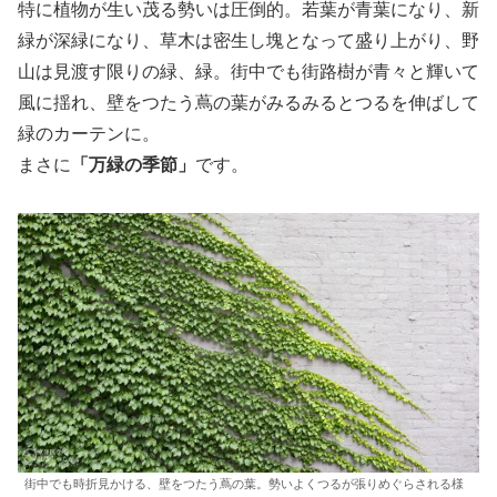
特に植物が生い茂る勢いは圧倒的。若葉が青葉になり、新
緑が深緑になり、草木は密生し塊となって盛り上がり、野
山は見渡す限りの緑、緑。街中でも街路樹が青々と輝いて
風に揺れ、壁をつたう蔦の葉がみるみるとつるを伸ばして
緑のカーテンに。
まさに
「万緑の季節」
です。
街中でも時折見かける、壁をつたう蔦の葉。勢いよくつるが張りめぐらされる様