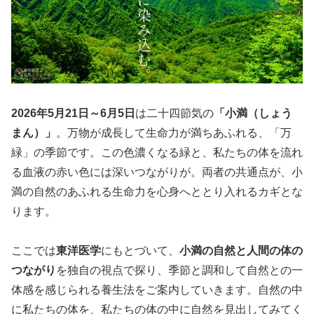
2026年5月21日～6月5日
は二十四節気の
「小満（しょう
まん）」
。万物が成長して生命力が満ちあふれる、「万
緑」の季節です。この色濃くなる緑と、私たちの体を流れ
る血液の赤い色には深いつながりが。両者の共通点が、小
満の自然のあふれる生命力を心身へととり入れるカギとな
ります。
ここでは
東洋医学
にもとづいて、
小満の自然と人間の体の
つながり
を独自の視点で探り、季節と調和して自然との一
体感を感じられる養生法をご案内していきます。自然の中
に私たちの体を、私たちの体の中に自然を見出してみてく