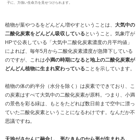
子に、力強い生命力を見せつけられます。
植物が葉やつるをどんどん増やすということは、
大気中の
二酸化炭素をどんどん吸収している
ということ。気象庁が
HPで公表している「大気中二酸化炭素濃度の月平均値」
によれば、毎年5月から二酸化炭素濃度が急降下している
のですが、これは
小満の時期になると地上の二酸化炭素が
どんどん植物に生まれ変わっている
ことを示しています。
植物の体の約半分（水分を除く）は炭素でできており、こ
の炭素はすべて大気中の二酸化炭素が原料。つまり、小満
の景色を彩る緑は、もとをたどれば数日前まで空中に漂っ
ていた二酸化炭素ということになるわけです。なんだか不
思議ですね。
天地がさかんに融合し、形なきものから形が生まれる。