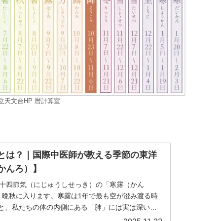
立天文台HP 暦計算室
とは？｜国際中医師が教える季節の東洋
かんろ）】
は、二十四節気（にじゅうしせっき）の「寒露（かん
、晩秋に入ります。寒露は1年で最も空が澄み渡る時
と、私たちの体の内側にある「肺」には実は深いつ