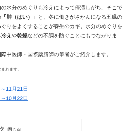
内の水分のめぐりも冷えによって停滞しがち。そこで
の
「肺（はい）」
と、冬に働きがさかんになる五臓の
めぐりをよくすることが養生のカギ。水分のめぐりを
る
冷え
や
乾燥
などの不調を防ぐことにもつながりま
国際中医師・国際薬膳師の筆者がご紹介します。
含まれます。
～11月21日
～10月22日
次