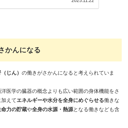
2025.11.22
さかんになる
腎（じん）
の働きがさかんになると考えられていま
西洋医学の臓器の概念よりも広い範囲の身体機能をさ
に加えて
エネルギーや水分を全身にめぐらせる
働きな
生命力の貯蔵
や
全身の水源・熱源
となる働きなども含