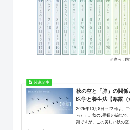
※参考：国
秋の空と「肺」の関係
医学と養生法【寒露（
2025年10月8日～22日
ろ）」。秋の5番目の節気で
期ですが、この美しい秋の空
ながりが。寒露の季...