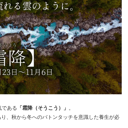
節気である
「霜降（そうこう）」
。
あり、秋から冬へのバトンタッチを意識した養生が必