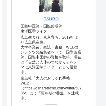
TSUBO
国際中医師・国際薬膳師
東洋医学ライター
広島生まれ、東京育ち。2019年よ
り広島県在住。
大学卒業後、雑誌・書籍・WEBコ
ンテンツの編集者をへて、国際薬膳
師、国際中医師の資格を取得。現在
は「自然と人体のつながり」をテー
マに東洋医学ライターとして活動
中。
宝島社「大人のおしゃれ手帖
WEB」
（https://osharetecho.com/writer/507
86/）にて「更年期の養生」を連載
中。