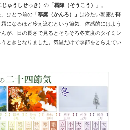
にじゅうしせっき）
の
「霜降（そうこう）」
。
た。ひとつ前の
「寒露（かんろ）」
は冷たい朝露が降
、霜になるほど冷え込むという節気。体感的にはよう
せんが、日の長さで見るとそろそろ冬支度のタイミン
ろうときとなりました。気温だけで季節をとらえてい
。