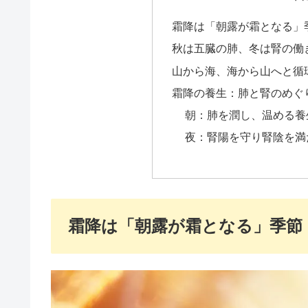
霜降は「朝露が霜となる」
秋は五臓の肺、冬は腎の働
山から海、海から山へと循
霜降の養生：肺と腎のめぐ
朝：肺を潤し、温める養
夜：腎陽を守り腎陰を満
霜降は「朝露が霜となる」季節