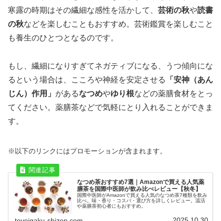
寒露の時期はその繊細な感性を活かして、
芸術の秋
や
読書
の秋
などを楽しむこともおすすめ。芸術鑑賞を楽しむこと
も養生のひとつとなるのです。
もし、繊細になりすぎてネガティブになる、うつ傾向にな
るという場合は、こころや神経を安定させる
「安神（あん
じん）作用」
がある
なつめ
や
ゆり根
などの薬膳食材をとっ
てください。薬膳茶などで気軽にとり入れることができま
す。
※以下のリンクにはプロモーションが含まれます。
なつめ茶おすすめ7選｜Amazonで買える人気薬
膳茶を国際中医師が飲み比べレビュー【秋冬】
国際中医師がAmazonで買える人気のなつめ茶7種類を飲み
比べ。味・香り・コスパ・選び方を詳しくレビュー。温活
や薬膳茶初心者にもおすすめ。
2025.10.30
toyoigaku-shizen.com