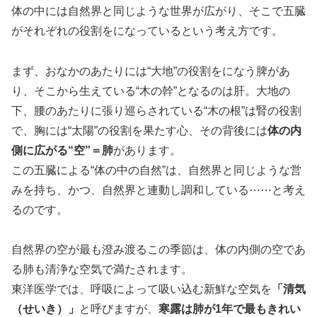
体の中には自然界と同じような世界が広がり、そこで五臓
がそれぞれの役割をになっているという考え方です。
まず、おなかのあたりには“大地”の役割をになう脾があ
り、そこから生えている“木の幹”となるのは肝。大地の
下、腰のあたりに張り巡らされている“木の根”は腎の役割
で、胸には“太陽”の役割を果たす心、その背後には
体の内
側に広がる“空”＝肺
があります。
この五臓による“体の中の自然”は、自然界と同じような営
みを持ち、かつ、自然界と連動し調和している⋯⋯と考え
るのです。
自然界の空が最も澄み渡るこの季節は、体の内側の空であ
る肺も清浄な空気で満たされます。
東洋医学では、呼吸によって吸い込む新鮮な空気を
「清気
（せいき）」
と呼びますが、
寒露は肺が1年で最もきれい