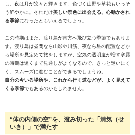
し、夜は月が皎々と輝きます。色づく山野や草花もいっそ
う鮮やかに。それだけ
美しい景色に出会える、心動かされ
る季節
になったともいえるでしょう。
この時期はまた、渡り鳥が南方へ飛び立つ季節でもありま
す。渡り鳥は昼間なら山影や川筋、夜なら星の配置などか
ら場所を見定めて旅をしますが、空気の透明度が増す寒露
の時期は遠くまで見通しがよくなるので、きっと迷いにく
く、スムーズに進むことができるでしょうね。
自分の今いる場所や、これから行く道などが、よく見えて
くる季節
でもあるのかもしれません。
“体の内側の空”を、澄み切った「清気（せ
いき）」で満たす