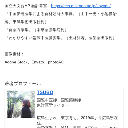
国立天文台HP 暦計算室
https://eco.mtk.nao.ac.jp/koyomi/
『中国伝統医学による食材効能大事典』（山中一男・小池俊治
編、東洋学術出版社刊）
『食薬方剤学』（本草薬膳学院刊）
『わかりやすい臨床中医臓腑学』（王財源著、医歯薬出版刊）
画像素材：
Adobe Stock、Envato、photoAC
著者プロフィール
TSUBO
国際中医師・国際薬膳師
東洋医学ライター
広島生まれ、東京育ち。2019年より広島県在
住。
大学卒業後、雑誌・書籍・WEBコンテンツの