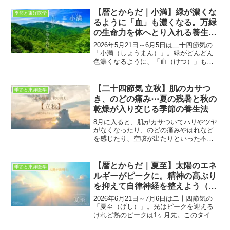
イライラ・頭痛などの春の不調を手放し
て、心身を伸びやかに開放していきまし
【暦とからだ｜小満】緑が濃くな
季節と東洋医学
ょう。啓蟄カレンダースマホ壁紙付。
るように「血」も濃くなる。万緑
の生命力を体へとり入れる養生法
とは（スマホ・PC壁紙付）
2026年5月21日～6月5日は二十四節気の
「小満（しょうまん）」。緑がどんどん
色濃くなるように、「血（けつ）」も色
濃く質を高めましょう。カレンダー壁紙
付。
【二十四節気 立秋】肌のカサつ
季節と東洋医学
き、のどの痛み⋯夏の残暑と秋の
乾燥が入り交じる季節の養生法
8月に入ると、肌がカサついてハリやツヤ
がなくなったり、のどの痛みやはれなど
を感じたり、空咳が出たりといった不調
が多く見られるようになります。これ
は、暦では「立秋（りっしゅう）」を迎
えて秋に入り、少しずつ空気が乾燥しは
【暦とからだ｜夏至】太陽のエネ
季節と東洋医学
じめているから。猛暑が続...
ルギーがピークに。精神の高ぶり
を抑えて自律神経を整えよう（ス
マホ・PC壁紙付）
2026年6月21日～7月6日は二十四節気の
「夏至（げし）」。光はピークを迎える
けれど熱のピークは1ヶ月先。このタイム
ラグが招く不調を東洋医学で予防しまし