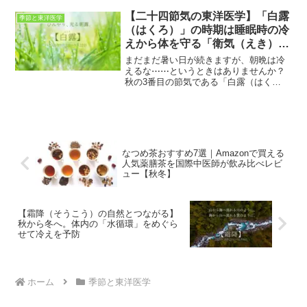
ょう。カレンダー壁紙付。
【二十四節気の東洋医学】「白露
季節と東洋医学
（はくろ）」の時期は睡眠時の冷
えから体を守る「衛気（えき）」
を強化
まだまだ暑い日が続きますが、朝晩は冷
えるな⋯⋯というときはありませんか？
秋の3番目の節気である「白露（はく
ろ）」の時期になると、日中は暑いもの
の夜は冷え込みやすくなるため、睡眠中
の冷えで体調を崩しやすくなる傾向が。
そこでカギとなるのが、体表...
なつめ茶おすすめ7選｜Amazonで買える
人気薬膳茶を国際中医師が飲み比べレビ
ュー【秋冬】
【霜降（そうこう）の自然とつながる】
秋から冬へ。体内の「水循環」をめぐら
せて冷えを予防
ホーム
季節と東洋医学