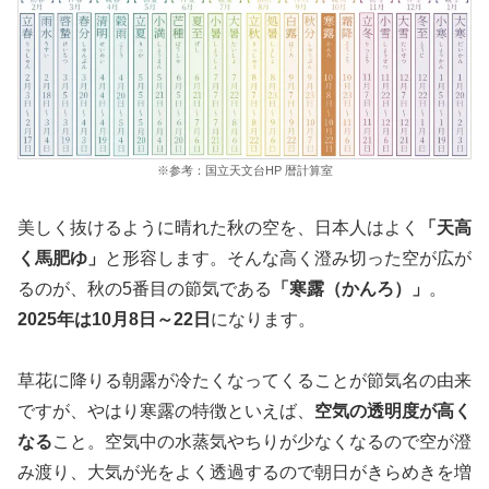
※参考：国立天文台HP 暦計算室
美しく抜けるように晴れた秋の空を、日本人はよく
「天高
く馬肥ゆ」
と形容します。そんな高く澄み切った空が広が
るのが、秋の5番目の節気である
「寒露（かんろ）」
。
2025年は10月8日～22日
になります。
草花に降りる朝露が冷たくなってくることが節気名の由来
ですが、やはり寒露の特徴といえば、
空気の透明度が高く
なる
こと。空気中の水蒸気やちりが少なくなるので空が澄
み渡り、大気が光をよく透過するので朝日がきらめきを増