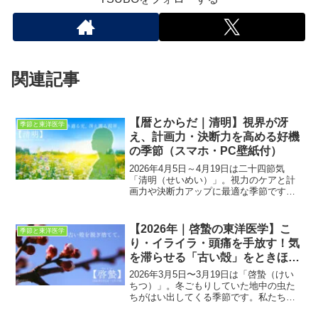
関連記事
【暦とからだ｜清明】視界が冴
季節と東洋医学
え、計画力・決断力を高める好機
の季節（スマホ・PC壁紙付）
2026年4月5日～4月19日は二十四節気
「清明（せいめい）」。視力のケアと計
画力や決断力アップに最適な季節です。
国際中医師が季節の養生法を解説。カレ
ンダー壁紙付。
【2026年｜啓蟄の東洋医学】こ
季節と東洋医学
り・イライラ・頭痛を手放す！気
を滞らせる「古い殻」をときほぐ
す養生法（スマホ壁紙付）
2026年3月5日〜3月19日は「啓蟄（けい
ちつ）」。冬ごもりしていた地中の虫た
ちがはい出してくる季節です。私たちも
体を覆う「古い殻」を脱ぎ捨て、こり・