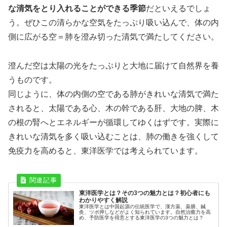
な清気をとり入れることができる季節
だといえるでしょ
う。ぜひこの清らかな空気をたっぷり吸い込んで、体の内
側に広がる空＝肺を澄み切った清気で満たしてください。
澄んだ空は太陽の光をたっぷりと大地に届けて自然界を養
うものです。
同じように、体の内側の空である肺がきれいな清気で満た
されると、太陽である心、木の幹である肝、大地の脾、木
の根の腎へとエネルギーが循環してゆくはずです。実際に
きれいな清気を多く吸い込むことは、肺の働きを強くして
免疫力を高めると、東洋医学では考えられています。
東洋医学とは？その3つの魅力とは？初心者にも
わかりやすく解説
東洋医学とは中国起源の伝統医学で、漢方薬、薬膳、鍼
灸、ツボ押しなどがよく知られています。自然治癒力を高
め、予防医学を得意とする東洋医学の3つの魅力とは？